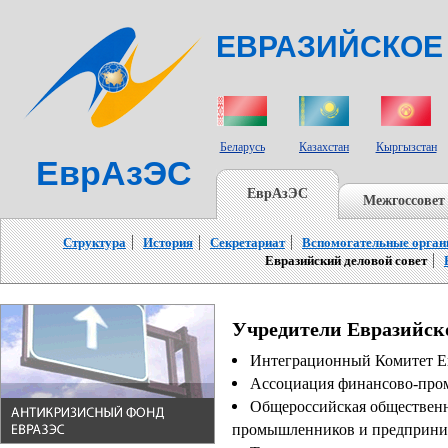
ЕВРАЗИЙСКОЕ
СТРАНЫ УЧАСТНИКИ
Беларусь
Казахстан
Кыргызстан
ЕврАзЭС
ЕврАзЭС
Межгоссовет
Структура
История
Секретариат
Вспомогательные орга
Евразийский деловой совет
Учредители Евразийско
Интеграционный Комитет Ев
Ассоциация финансово-про
Общероссийская общественн
промышленников и предприни