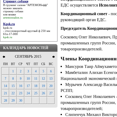
Стрижку собаки
ЕДС осуществляется
Исполни
В груминг салоне "АРТЕМОНофф"
можно заказать
стрижку собаки
Координационный совет
- по
или кошки
artemonsalon.ru
руководящий орган ЕДС.
Kpsk.ru
Председатель Координационно
kpsk.ru
- стол поворотный круглый ф 250 мм
61п-17-000
Сосковец Олег Николаевич, П
kpsk.ru
промышленных групп России, 
КАЛЕНДАРЬ НОВОСТЕЙ
товаропроизводителей.
СЕНТЯБРЬ 2015
Члены Координационно
ПН
ВТ
СР
ЧТ
ПТ
СБ
ВС
Мансуров Таир Аймухаметов
1
2
3
4
5
6
Мамбеталин Алихан Есенгосо
Национальной экономической 
7
8
9
10
11
12
13
Мурычев Александр Василье
14
15
16
17
18
19
20
РСПП;
21
22
23
24
25
26
27
Сосковец Олег Николаевич 
28
29
30
промышленных групп России, 
товаропроизводителей;
Слипенчук Михаил Викторов