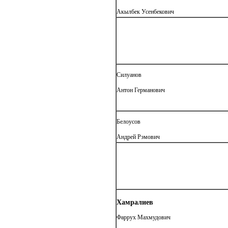
Акылбек Усенбекович
Силуанов
Антон Германович
Белоусов
Андрей Рэмович
Хамралиев
Фаррух Махмудович