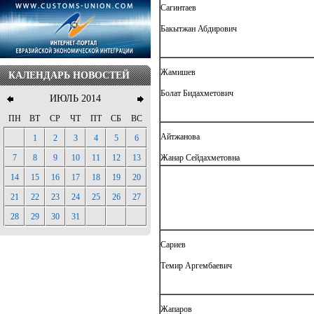
Сагинтаев
Бакытжан Абдирович
Жамишев
КАЛЕНДАРЬ НОВОСТЕЙ
Болат Бидахметович
ИЮЛЬ 2014
ПН
ВТ
СР
ЧТ
ПТ
СБ
ВС
Айтжанова
1
2
3
4
5
6
7
8
9
10
11
12
13
Жанар Сейдахметовна
14
15
16
17
18
19
20
21
22
23
24
25
26
27
28
29
30
31
Сариев
Темир Аргембаевич
Жапаров