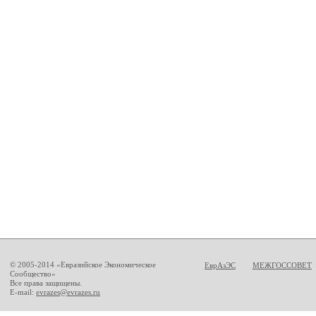
© 2005-2014 «Евразийское Экономическое
ЕврАзЭС
МЕЖГОССОВЕТ
Сообщество»
Все права защищены.
E-mail:
evrazes@evrazes.ru