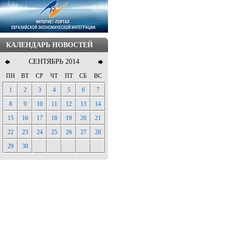
КАЛЕНДАРЬ НОВОСТЕЙ
СЕНТЯБРЬ 2014
ПН
ВТ
СР
ЧТ
ПТ
СБ
ВС
1
2
3
4
5
6
7
8
9
10
11
12
13
14
15
16
17
18
19
20
21
22
23
24
25
26
27
28
29
30