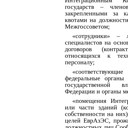
Интеграционным К
государств – член
закрепленными за к
квотами на должности
Межгоссоветом;
«сотрудники» – 
специалистов на осно
договоров (контра
относящихся к тех
персоналу;
«соответствующи
федеральные органы 
государственной в
Федерации и органы м
«помещения Интег
или части зданий (
собственности на них
целей ЕврАзЭС, прожи
должностных лиц Соо