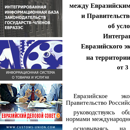
между Евразийским
и Правительств
об усл
Интегра
Евразийского э
на территори
от 3
Евразийское эк
Правительство Россий
руководствуясь о
нормами международно
основываясь н