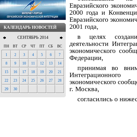
Евразийского экономич
2000 года и Конвенц
Евразийского экономич
2001 года,
КАЛЕНДАРЬ НОВОСТЕЙ
в целях создан
СЕНТЯБРЬ 2014
деятельности Интегра
ПН
ВТ
СР
ЧТ
ПТ
СБ
ВС
экономического сообщ
1
2
3
4
5
6
7
Федерации,
8
9
10
11
12
13
14
принимая во вним
15
16
17
18
19
20
21
Интеграционног
22
23
24
25
26
27
28
экономического сообще
г. Москва,
29
30
согласились о ниж