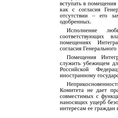
вступать в помещения
как с согласия Гене
отсутствии – его з
одобренных.
Исполнение лю
соответствующих в
помещениях Интегр
согласия Генерального 
Помещения Интегр
служить убежищем дл
Российской Федер
иностранному государс
Неприкосновеннос
Комитета не дает пра
совместимых с функц
наносящих ущерб безо
интересам ее граждан 