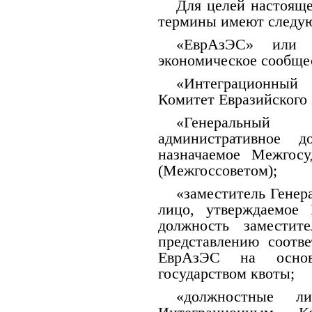
Для целей настоящ
термины имеют следую
«ЕврАзЭС» или 
экономическое сообще
«Интеграционный
Комитет Евразийского 
«Генеральны
административное д
назначаемое Межгос
(Межгоссоветом);
«заместитель Генер
лицо, утверждаемое
должность заместит
представлению соотве
ЕврАзЭС на основ
государством квоты;
«должностные л