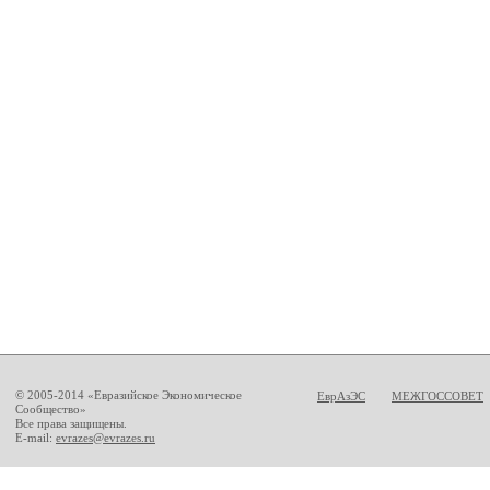
© 2005-2014 «Евразийское Экономическое
ЕврАзЭС
МЕЖГОССОВЕТ
Сообщество»
Все права защищены.
E-mail:
evrazes@evrazes.ru