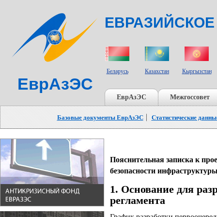
ЕВРАЗИЙСКОЕ
СТРАНЫ УЧАСТНИКИ
Беларусь
Казахстан
Кыргызстан
ЕврАзЭС
ЕврАзЭС
Межгоссовет
Базовые документы ЕврАзЭС
Статистические данны
Пояснительная записка к про
безопасности инфраструктуры
1. Основание для раз
регламента
График разработки первоочере