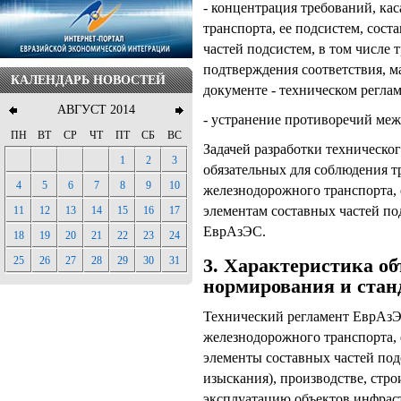
- концентрация требований, к
транспорта, ее подсистем, сост
частей подсистем, в том числе 
подтверждения соответствия, м
КАЛЕНДАРЬ НОВОСТЕЙ
документе - техническом регла
АВГУСТ 2014
- устранение противоречий ме
ПН
ВТ
СР
ЧТ
ПТ
СБ
ВС
Задачей разработки техническо
1
2
3
обязательных для соблюдения т
4
5
6
7
8
9
10
железнодорожного транспорта, 
элементам составных частей по
11
12
13
14
15
16
17
ЕврАзЭС.
18
19
20
21
22
23
24
25
26
27
28
29
30
31
3. Характеристика об
нормирования и стан
Технический регламент ЕврАзЭ
железнодорожного транспорта, 
элементы составных частей по
изыскания), производстве, стро
эксплуатацию объектов инфрас