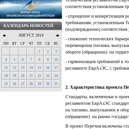
соответствия установленным т
- упрощение и конкретизация р
требованиям, установленным Т
КАЛЕНДАРЬ НОВОСТЕЙ
(подтверждению) соответствия
АВГУСТ 2014
- снижение технических барьер
ПН
ВТ
СР
ЧТ
ПТ
СБ
ВС
перемещения топлива, выпускае
обороте (обращении) на терри
1
2
3
4
5
6
7
8
9
10
- гармонизация требований к т
регламенте ЕврАзЭС, с требова
11
12
13
14
15
16
17
18
19
20
21
22
23
24
25
26
27
28
29
30
31
2
.
Характеристика проекта Пе
Стандарты, включенные в прое
регламентом ЕврАзЭС стандарто
на топливо, выпускаемое в обор
(обращение) на рынке государ
В проект Перечня включены ста