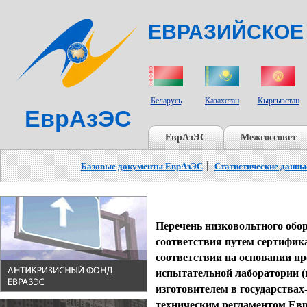
ЕВРАЗИЙСКОЕ
СТРАНЫ УЧАСТНИКИ
Беларусь
Казахстан
Кыргызстан
ЕврАзЭС
ЕврАзЭС
Межгоссовет
Базовые документы ЕврАзЭС
Статистические данны
Перечень низковольтного обо
соответствия путем сертифик
соответствии на основании п
испытательной лаборатории (
изготовителем в государствах
техническим регламентом Евр