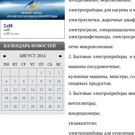
электроприборы для нагрева и 
электроплитки, жарочные шкаф
Tx88
электрогрили, элекрошашлычни
tx88
tx88.se.net
электровафельницы, электрог
КАЛЕНДАРЬ НОВОСТЕЙ
печи микроволновые.
АВГУСТ 2014
2. Бытовые электроприборы и 
ПН
ВТ
СР
ЧТ
ПТ
СБ
ВС
машины посудомоечные;
1
2
3
кухонные машины, миксеры, со
4
5
6
7
8
9
10
пищевых продуктов.
11
12
13
14
15
16
17
3. Бытовые электроприборы ми
18
19
20
21
22
23
24
вентиляторы;
25
26
27
28
29
30
31
кондиционеры;
увлажнители;
электроприборы для отопления