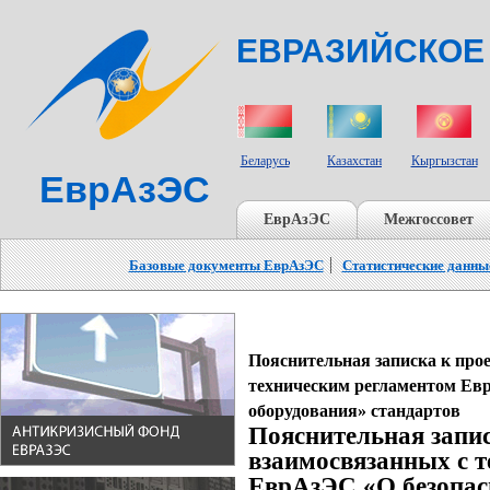
ЕВРАЗИЙСКОЕ
СТРАНЫ УЧАСТНИКИ
Беларусь
Казахстан
Кыргызстан
ЕврАзЭС
ЕврАзЭС
Межгоссовет
Базовые документы ЕврАзЭС
Статистические данны
Пояснительная записка к про
техническим регламентом Евр
оборудования» стандартов
Пояснительная запис
взаимосвязанных с 
ЕврАзЭС «О безопас