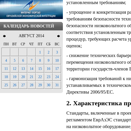
установленным требованиям;
- упрощение и конкретизация р
требованиям безопасности тех
безопасности низковольтного о
КАЛЕНДАРЬ НОВОСТЕЙ
соответствия установленным т
АВГУСТ 2014
процедур, требующих расчета у
ПН
ВТ
СР
ЧТ
ПТ
СБ
ВС
оценок;
1
2
3
- снижение технических барьер
4
5
6
7
8
9
10
перемещения низковольтного о
территории государств-членов
11
12
13
14
15
16
17
18
19
20
21
22
23
24
- гармонизация требований к н
устанавливаемых в техническо
25
26
27
28
29
30
31
Директивы 2006/95/ЕС.
2
.
Характеристика пр
Стандарты, включенные в прое
регламентом ЕврАзЭС стандарто
на низковольтное оборудование