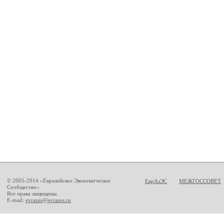
© 2005-2014 «Евразийское Экономическое
ЕврАзЭС
МЕЖГОССОВЕТ
Сообщество»
Все права защищены.
E-mail:
evrazes@evrazes.ru