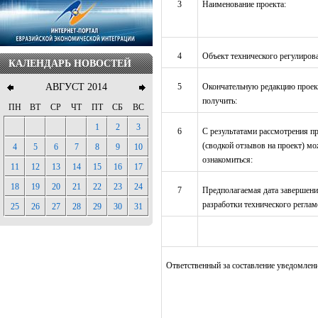
3
Наименование проекта:
4
Объект технического регулиров
КАЛЕНДАРЬ НОВОСТЕЙ
АВГУСТ 2014
5
Окончательную редакцию прое
получить:
ПН
ВТ
СР
ЧТ
ПТ
СБ
ВС
1
2
3
6
С результатами рассмотрения п
(сводкой отзывов на проект) м
4
5
6
7
8
9
10
ознакомиться:
11
12
13
14
15
16
17
18
19
20
21
22
23
24
7
Предполагаемая дата завершен
разработки технического реглам
25
26
27
28
29
30
31
Ответственный за составление уведомлен