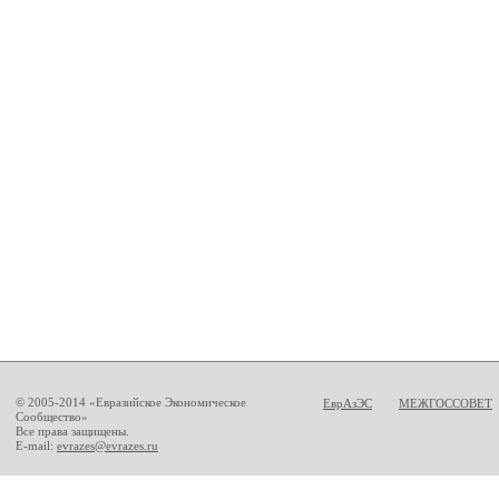
© 2005-2014 «Евразийское Экономическое
ЕврАзЭС
МЕЖГОССОВЕТ
Сообщество»
Все права защищены.
E-mail:
evrazes@evrazes.ru