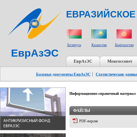
ЕВРАЗИЙСКОЕ
СТРАНЫ УЧАСТНИКИ
Беларусь
Казахстан
Кыргызстан
ЕврАзЭС
ЕврАзЭС
Межгоссовет
Базовые документы ЕврАзЭС
Статистические данны
Информационно-справочный материал п
Здесь ничего нет
ФАЙЛЫ
PDF-версия