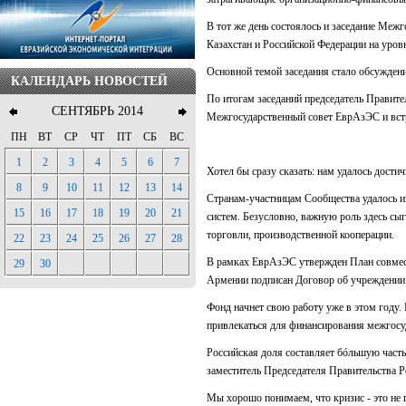
В тот же день состоялось и заседание Меж
Казахстан и Российской Федерации на уровн
Основной темой заседания стало обсужден
КАЛЕНДАРЬ НОВОСТЕЙ
По итогам заседаний председатель Правит
СЕНТЯБРЬ 2014
Межгосударственный совет ЕврАзЭС и вст
ПН
ВТ
СР
ЧТ
ПТ
СБ
ВС
1
2
3
4
5
6
7
Хотел бы сразу сказать: нам удалось дост
8
9
10
11
12
13
14
Странам-участницам Сообщества удалось из
15
16
17
18
19
20
21
систем. Безусловно, важную роль здесь сы
торговли, производственной кооперации.
22
23
24
25
26
27
28
В рамках ЕврАзЭС утвержден План совмест
29
30
Армении подписан Договор об учреждении
Фонд начнет свою работу уже в этом году.
привлекаться для финансирования межгосу
Российская доля составляет бóльшую часть
заместитель Председателя Правительства Р
Мы хорошо понимаем, что кризис - это не 