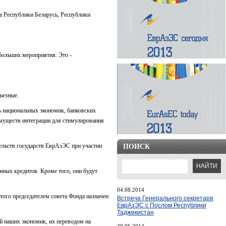
а Республики Беларусь, Республики
больших мероприятия. Это -
ьезные.
ь национальных экономик, банковских
имуществ интеграции для стимулирования
льств государств ЕврАзЭС при участии
ПОИСК
нных кредитов. Кроме того, они будут
04.08.2014
того председателем совета Фонда назначен
Встреча Генерального секретаря
ЕврАзЭС с Послом Республики
Таджикистан
ей наших экономик, их переводом на
20.06.2014