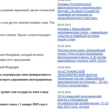
Премии Петербургского
международного юридического
ь развитию наукоемкой, научно-технической
форума «За вклад в развитие
правовой интеграции на
евразийском пространстве»
 и для других заинтересованных стран. Тем
28.05.2014
Договор о Евразийском
экономическом союзе – важнейшее
 этого юбилея. Проект соответствующего
событие в новейшей истории
наших стран
25.05.2014
Презентация книги «Евразийский
проект Нурсултана Назарбаева,
ича Назарбаева, который посчитал
воплощенный в жизнь. К 20-летию
ации этого предложения.
евразийского проекта 1994–2014»
ской Федерации:
24.05.2014
VII АСТАНИНСКИЙ
а, подтверждая свою приверженность
ЭКОНОМИЧЕСКИЙ ФОРУМ.
Панельная сессия «Евразийской
фактором сдерживания интеграционных
экономической интеграции – 20 лет.
Итоги и перспективы»
ровне глав государств, имея в виду
24.05.2014
VII Астанинский экономический
форум и II Всемирная
Антикризисная конференция, 21-23
ного союза с 1 января 2010 года и
мая 2014 года, Астана