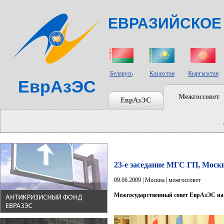
ЕВРАЗИЙСКОЕ
СТРАНЫ УЧАСТНИКИ
Беларусь
Казахстан
Кыргызстан
ЕврАзЭС
Межгоссовет
ЕврАзЭС
23-е заседание МГС ГП, Москва
09.06.2009 | Москва | межгоссовет
Межгосударственный совет ЕврАзЭС на 