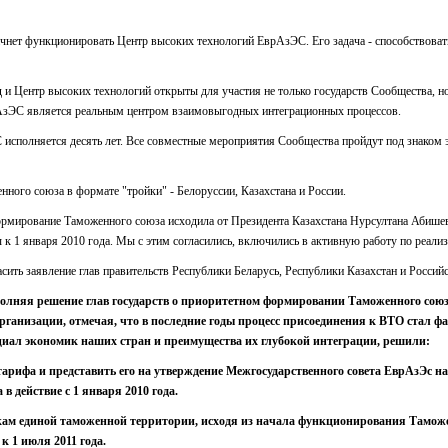
чнет функционировать Центр высоких технологий ЕврАзЭС. Его задача - способствоват
и Центр высоких технологий открыты для участия не только государств Сообщества, но
АзЭС является реальным центром взаимовыгодных интеграционных процессов.
 исполняется десять лет. Все совместные мероприятия Сообщества пройдут под знаком
нного союза в формате "тройки" - Белоруссии, Казахстана и России.
формирование Таможенного союза исходила от Президента Казахстана Нурсултана Абишев
 1 января 2010 года. Мы с этим согласились, включились в активную работу по реализ
асить заявление глав правительств Республики Беларусь, Республики Казахстан и Россий
олняя решение глав государств о приоритетном формировании Таможенного союз
рганизации, отмечая, что в последние годы процесс присоединения к ВТО стал 
циал экономик наших стран и преимущества их глубокой интеграции, решили:
арифа и представить его на утверждение Межгосударственного совета ЕврАзЭс на у
в действие с 1 января 2010 года.
кам единой таможенной территории, исходя из начала функционирования Таможен
к 1 июля 2011 года.