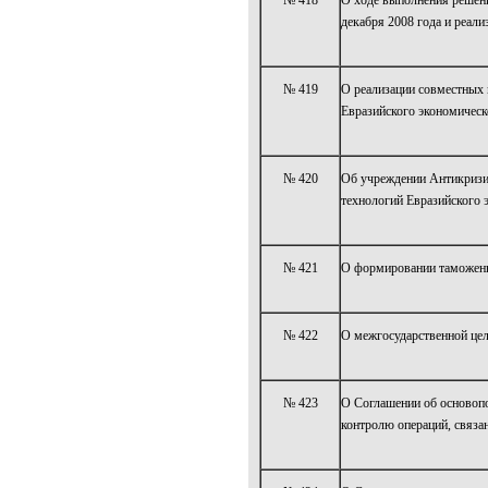
№ 418
О ходе выполнения решени
декабря 2008 года и реал
№ 419
О реализации совместных 
Евразийского экономическ
№ 420
Об учреждении Антикризис
технологий Евразийского 
№ 421
О формировании таможенн
№ 422
О межгосударственной це
№ 423
О Соглашении об основоп
контролю операций, связа