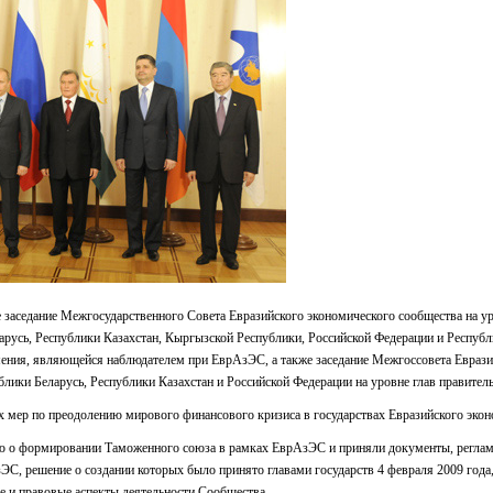
е заседание Межгосударственного Совета Евразийского экономического сообщества на ур
арусь, Республики Казахстан, Кыргызской Республики, Российской Федерации и Республ
ения, являющейся наблюдателем при ЕврАзЭС, а также заседание Межгоссовета Еврази
ики Беларусь, Республики Казахстан и Российской Федерации на уровне глав правитель
х мер по преодолению мирового финансового кризиса в государствах Евразийского экон
ю о формировании Таможенного союза в рамках ЕврАзЭС и приняли документы, регла
С, решение о создании которых было принято главами государств 4 февраля 2009 года,
 и правовые аспекты деятельности Сообщества.