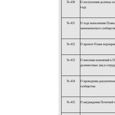
№ 430
О поступлении долевых вз
году
№ 431
О ходе выполнения Плана 
экономического сообществ
№ 432
О проекте Плана меропри
№ 433
О внесении изменений в П
должностных лиц и сотру
№ 434
О проведении документаль
сообщества
№ 435
О награждении Почетной г