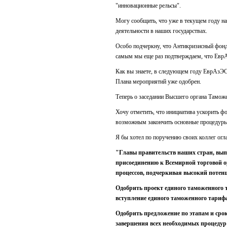
"инновационные рельсы".
Могу сообщить, что уже в текущем году на
деятельности в наших государствах.
Особо подчеркну, что Антикризисный фонд 
самым мы еще раз подтверждаем, что Евр
Как вы знаете, в следующем году ЕврАзЭС
Плана мероприятий уже одобрен.
Теперь о заседании Высшего органа Таможе
Хочу отметить, что инициатива ускорить 
возможным закончить основные процедуры к
Я бы хотел по поручению своих коллег огл
"Главы правительств наших стран, вып
присоединению к Всемирной торговой о
процессов, подчеркивая высокий потен
Одобрить проект единого таможенного т
вступление единого таможенного тарифа 
Одобрить предложение по этапам и сро
завершения всех необходимых процедур 