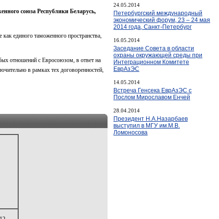
24.05.2014
енного союза Республики Беларусь,
Петербургский международный
экономический форум, 23 – 24 мая
2014 года, Санкт-Петербург
 как единого таможенного пространства,
16.05.2014
Заседание Совета в области
охраны окружающей среды при
бых отношений с Евросоюзом, в ответ на
Интеграционном Комитете
ЕврАзЭС
ючительно в рамках тех договоренностей,
14.05.2014
Встреча Генсека ЕврАзЭС с
Послом Мирославом Енчей
28.04.2014
Президент Н.А.Назарбаев
выступил в МГУ им.М.В.
Ломоносова