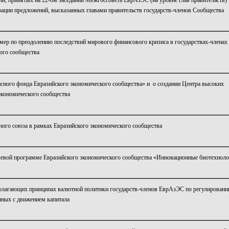
й, принятых на 22-ом заседании Межгоссовета ЕврАзЭС (на уровне глав правительств) 
изации предложений, высказанных главами правительств государств-членов Сообщества
мер по преодолению последствий мирового финансового кризиса в государствах-членах
ого сообщества
ного фонда Евразийского экономического сообщества» и о создании Центра высоких
экономического сообщества
ого союза в рамках Евразийского экономического сообщества
левой программе Евразийского экономического сообщества «Инновационные биотехнол
олагающих принципах валютной политики государств-членов ЕврАзЭС по регулировани
нных с движением капитала