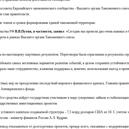
госсовета Евразийского экономического сообщества - Высшего органа Таможенного союз
е глав правительств.
ие этапов и сроков формирования единой таможенной территории.
ельства РФ
В.В.Путин, в частности, заявил
: «Сегодня мы провели два очень важных и 
реча в рамках Высшего органа Таможенного союза.
ичь по-настоящему ощутимых результатов. Переговоры были серьезными и результаты сер
бежать самых негативных вариантов развития событий, в целом сохранить устойчивост
грало наше сотрудничество, взаимная поддержка и, конечно, использование выгод и пре
ных мер по преодолению последствий мирового финансового кризиса. Главами правите
 Антикризисного фонда.
 Его средства пойдут государствам-участникам в виде суверенных займов и стабилизацио
дарственных инвестиционных проектов.
 уставного капитала создаваемой структуры - 7,5 млрд долларов США из 10. С учетом э
оссии - министр финансов России А.Л. Кудрин.
повод отказываться от долгосрочных проектов, прежде всего, связанных с модернизаци