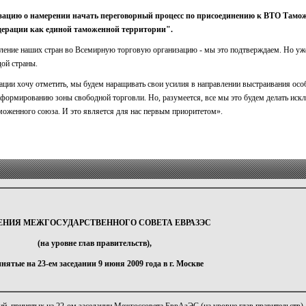
ацию о намерении начать переговорный процесс по присоединению к ВТО Тамож
дерации как единой таможенной территории".
ение наших стран во Всемирную торговую организацию - мы это подтверждаем. Но уже
дой страны.
ции хочу отметить, мы будем наращивать свои усилия в направлении выстраивания осо
формированию зоны свободной торговли. Но, разумеется, все мы это будем делать искл
моженного союза. И это является для нас первым приоритетом».
НИЯ МЕЖГОСУДАРСТВЕННОГО СОВЕТА ЕВРАЗЭС
(на уровне глав правительств),
нятые на 23-ем заседании 9 июня 2009 года в г. Москве