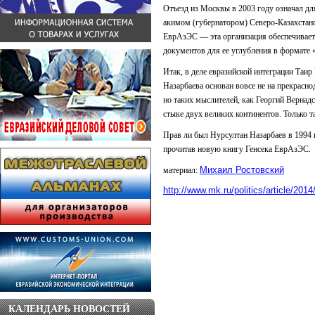
Отъезд из Москвы в 2003 году означал дл
акимом (губернатором) Северо-Казахстанс
ЕврАзЭС — эта организация обеспечивает
документов для ее углубления в формате 
Итак, в деле евразийской интеграции Таи
Назарбаева основан вовсе не на прекрасн
но таких мыслителей, как Георгий Вернад
стыке двух великих континентов. Только т
Прав ли был Нурсултан Назарбаев в 1994 г
прочитав новую книгу Генсека ЕврАзЭС.
Михаил Ростовский
материал:
http://www.mk.ru/politics/article/20
КАЛЕНДАРЬ НОВОСТЕЙ