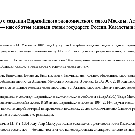
р о создании Евразийского экономического союза Москвы, А
 — как об этом заявили главы государств России, Казахстана 
тупления в МГУ в марте 1994 года Нурсултан Назарбаев выдвинул идею создания Евраз
прекрасную, но недостижимую мечту. И вот 20 лет спустя эта прекрасная мечта, похоже
ванием — Евразийский экономический союз? Как конкретно изменится наша жизнь после 
добивался осуществления своей «геополитической мечты»?
ссии, Казахстана, Беларуси, Кыргызстана и Таджикистана - создано эффективно работаю
обществе являются Армения, Молдова и Украина. В рамках ЕврАзЭС с 2010 года дейс
мируется их Единое экономическое пространство. Активно работают Центр высоких те
енерального секретаря Евразийского экономического сообщества (ЕврАзЭС) Таира Мансур
ва, воплощенный в жизнь. К 20-летию Евразийского проекта. 1994-2014». Звучит масшт
 немногих людей, который на протяжении последних 20 лет с исключительно близкого ра
, но и участвовать в ее реализации.
ча в МГУ в 1994 году Таир Мансуров только осваивался в должности посла Казахстан
лжности восемь лет — больше, чем пять его непосредственных сменщиков, вместе взятых