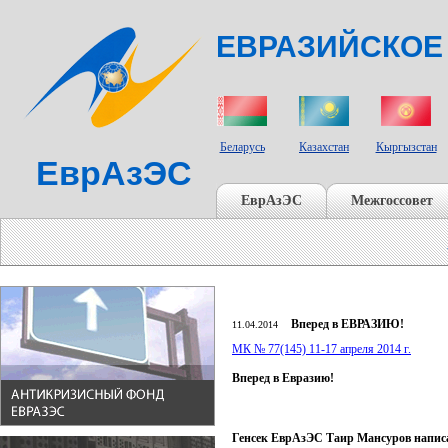
ЕВРАЗИЙСКОЕ
СТРАНЫ УЧАСТНИКИ
Беларусь
Казахстан
Кыргызстан
ЕврАзЭС
ЕврАзЭС
Межгоссовет
Вперед в ЕВРАЗИЮ!
11.04.2014
МК № 77(145) 11-17 апреля 2014 г.
Вперед в Евразию
!
Генсек ЕврАзЭС Таир Мансуров написа