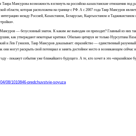
я Таира Мансурова возможность взглянуть на российско-казахстанские отношения под р
кой области, которая расположена на границе с РФ. А с 2007 года Таир Мансуров явля
 интеграцию между Россией, Казахстаном, Беларусью, Кыргызстаном и Таджикистаном 
«тройки».
р Мансуров — безусловный знаток. К каким же выводам он приходит? Главный из них та
одушии, как утверждают некоторые критики. Обильно цитируя не только Нурсултана Наз
ский и Лев Гумилев, Таир Мансуров доказывает: евразийство — единственный разумный 
ак они могут раскрыть свой потенциал и занять достойное место в возникающем сейчас 
оду - покажут события уже ближайшего будущего. А те, кто хочет в это «евразийское бу
14/04/08/1010846-predchuvstvie-soyuza