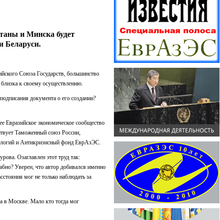
станы и Минска будет
и Беларуси.
ийского Союза Государств, большинство
, близка к своему осуществлению.
подписания документа о его создании?
щее Евразийское экономическое сообщество
твует Таможенный союз России,
хнологий и Антикризисный фонд ЕврАзЭС.
ова. Озаглавлен этот труд так:
абно? Уверен, что автор добивался именно
сстояния мог не только наблюдать за
а в Москве. Мало кто тогда мог
.