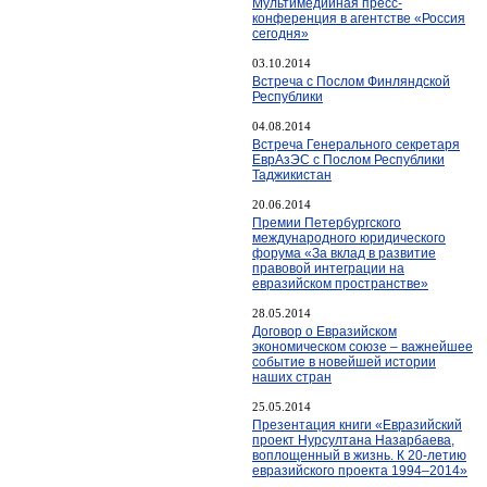
Мультимедийная пресс-
конференция в агентстве «Россия
сегодня»
03.10.2014
Встреча с Послом Финляндской
Республики
04.08.2014
Встреча Генерального секретаря
ЕврАзЭС с Послом Республики
Таджикистан
20.06.2014
Премии Петербургского
международного юридического
форума «За вклад в развитие
правовой интеграции на
евразийском пространстве»
28.05.2014
Договор о Евразийском
экономическом союзе – важнейшее
событие в новейшей истории
наших стран
25.05.2014
Презентация книги «Евразийский
проект Нурсултана Назарбаева,
воплощенный в жизнь. К 20-летию
евразийского проекта 1994–2014»