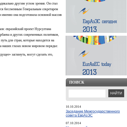
адикально другим углом зрения. Он стал
ется бессменным Генеральным секретарем
и именно она подготовила основной массив
ков: евразийский проект Нурсултана
арбаева и других современных политиков,
путь для стран, которые находятся на
на наших глазах новом мировом порядке.
дущее» заглянуть, могут сделать это,
ПОИСК
10.10.2014
Заседание Межгосударственного
совета ЕврАзЭС
07.10.2014