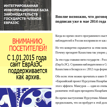
Вполне возможно, что догово
подписан уже в мае 2014 года
Когда во время своего программного выс
наблюдателей в России восприняли ее как 
Но что конкретно скрывается за этим наз
Почему президент Казахстана так упорно 
За эти годы главами пяти государств - Ро
(ЕврАзЭС). Странами-наблюдателями в Со
Казахстана и Беларуси и с 2012 года фор
Обо всем этом можно прочитать в книге Г
«Евразийский проект Нурсултана Назарбае
этого эффекта. Мансуров — один из очень
развитием этой идеи президента Назарбаева
Во время выступления Нурсултана Абишеви
предположить, что он пробудет в этой до