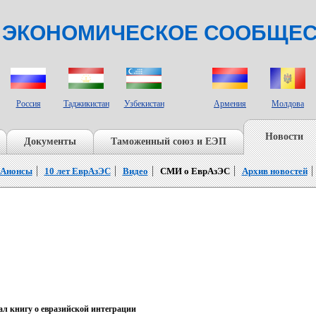
 ЭКОНОМИЧЕСКОЕ СООБЩЕ
СТРАНЫ НАБЛЮДАТЕЛИ
Россия
Таджикистан
Узбекистан
Армения
Молдова
Новости
Документы
Таможенный союз и ЕЭП
Анонсы
10 лет ЕврАзЭС
Видео
СМИ о ЕврАзЭС
Архив новостей
л книгу о евразийской интеграции