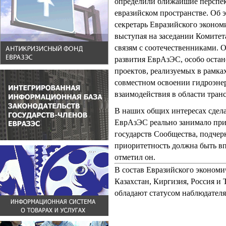
определили ближайшие перспек
евразийском пространстве. Об 
секретарь Евразийского эконом
выступая на заседании Комите
связям с соотечественниками. О
развития ЕврАзЭС, особо оста
проектов, реализуемых в рамка
совместном освоении гидроэнер
взаимодействия в области транс
В наших общих интересах сдела
ЕврАзЭС реально занимало при
государств Сообщества, подчер
приоритетность должна быть вп
отметил он.
В состав Евразийского экономи
Казахстан, Киргизия, Россия и
обладают статусом наблюдател