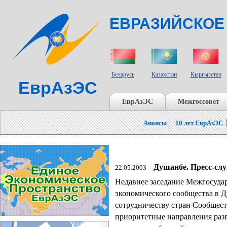
ЕВРАЗИЙСКОЕ
СТРАНЫ УЧАСТНИКИ
Беларусь
Казахстан
Кыргызстан
ЕврАзЭС
ЕврАзЭС
Межгоссовет
Анонсы
10 лет ЕврАзЭС
Душанбе. Пресс-сл
22.05.2003
Недавнее заседание Межгосуда
экономического сообщества в 
сотрудничеству стран Сообщест
приоритетные направления раз