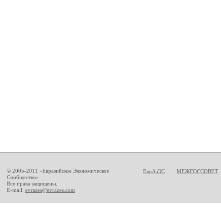
© 2005-2011 «Евразийское Экономическое
ЕврАзЭС
МЕЖГОССОВЕТ
Сообщество»
Все права защищены.
E-mail:
evrazes@evrazes.com