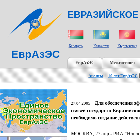
ЕВРАЗИЙСКОЕ
СТРАНЫ УЧАСТНИКИ
Беларусь
Казахстан
Кыргызстан
ЕврАзЭС
ЕврАзЭС
Межгоссовет
Анонсы
10 лет ЕврАзЭС
Для обеспечения э
27.04.2005
связей государств Евразийск
необходимо создание действе
МОСКВА, 27 апр - РИА "Новост