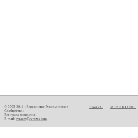
© 2005-2011 «Евразийское Экономическое
ЕврАзЭС
МЕЖГОССОВЕТ
Сообщество»
Все права защищены.
E-mail:
evrazes@evrazes.com