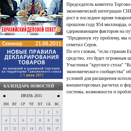
Председатель комитета Торгов
экономической интеграции СНГ 
рост в последнее время товаро
прошлом году $54 миллиарда, о
сдерживающим фактором на пут
"Продвинув эту проблему, мы о
отметил Серов.
По его словам, "если странам 
средство, это будет огромным 
Участники "круглого стола" "В
экономического сообщества" о
условий для расширения испол
внешнеторговых расчетах и фо
КАЛЕНДАРЬ НОВОСТЕЙ
системы, возможности и пробл
ИЮЛЬ 2011
ПН
ВТ
СР
ЧТ
ПТ
СБ
ВС
1
2
3
4
5
6
7
8
9
10
11
12
13
14
15
16
17