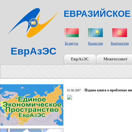
ЕВРАЗИЙСКОЕ
СТРАНЫ УЧАСТНИКИ
Беларусь
Казахстан
Кыргызстан
ЕврАзЭС
ЕврАзЭС
Межгоссовет
Издана книга о проблемах и
01.06.2007