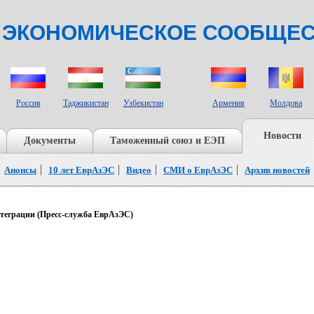
 ЭКОНОМИЧЕСКОЕ СООБЩЕ
СТРАНЫ НАБЛЮДАТЕЛИ
Россия
Таджикистан
Узбекистан
Армения
Молдова
Новости
Документы
Таможенный союз и ЕЭП
Анонсы
10 лет ЕврАзЭС
Видео
СМИ о ЕврАзЭС
Архив новостей
нтеграции (Пресс-служба ЕврАзЭС)