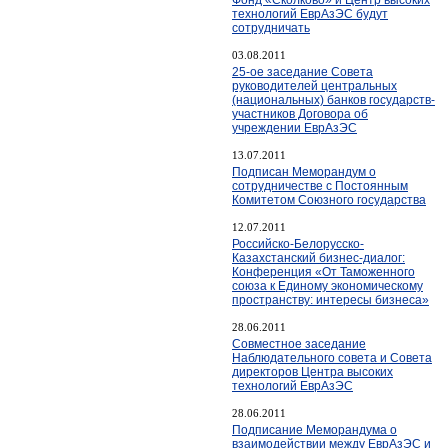
технологий ЕврАзЭС будут
сотрудничать
03.08.2011
25-ое заседание Совета
руководителей центральных
(национальных) банков государств-
участников Договора об
учреждении ЕврАзЭС
13.07.2011
Подписан Меморандум о
сотрудничестве с Постоянным
Комитетом Союзного государства
12.07.2011
Российско-Белорусско-
Казахстанский бизнес-диалог:
Конференция «От Таможенного
союза к Единому экономическому
пространству: интересы бизнеса»
28.06.2011
Cовместное заседание
Наблюдательного совета и Совета
директоров Центра высоких
технологий ЕврАзЭС
28.06.2011
Подписание Меморандума о
взаимодействии между ЕврАзЭС и