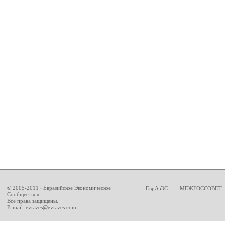
© 2005-2011 «Евразийское Экономическое
ЕврАзЭС
МЕЖГОССОВЕТ
Сообщество»
Все права защищены.
E-mail:
evrazes@evrazes.com