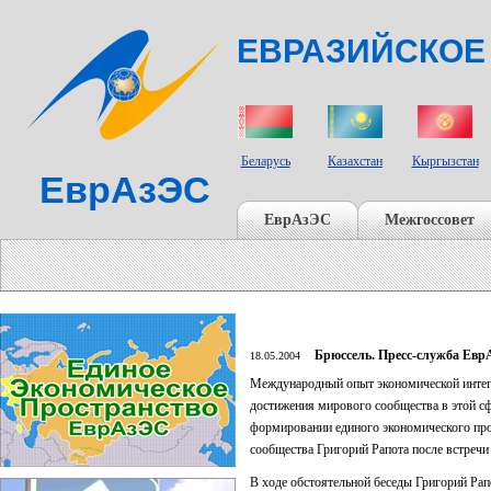
ЕВРАЗИЙСКОЕ
СТРАНЫ УЧАСТНИКИ
Беларусь
Казахстан
Кыргызстан
ЕврАзЭС
ЕврАзЭС
Межгоссовет
Брюссель. Пресс-служба Ев
18.05.2004
Международный опыт экономической интегр
достижения мирового сообщества в этой с
формировании единого экономического про
сообщества Григорий Рапота после встреч
В ходе обстоятельной беседы Григорий Ра