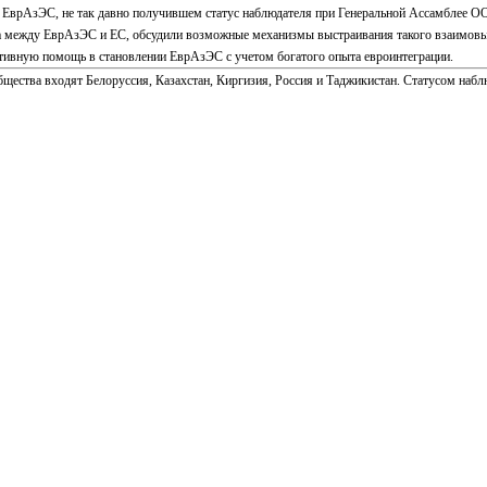
ред ЕврАзЭС, не так давно получившем статус наблюдателя при Генеральной Ассамблее 
га между ЕврАзЭС и ЕС, обсудили возможные механизмы выстраивания такого взаимов
ативную помощь в становлении ЕврАзЭС с учетом богатого опыта евроинтеграции.
общества входят Белоруссия, Казахстан, Киргизия, Россия и Таджикистан. Статусом на