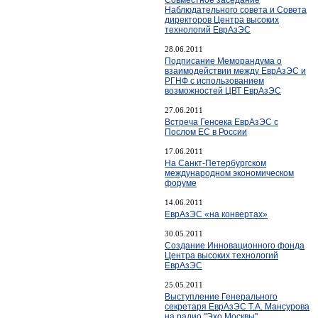
Наблюдательного совета и Совета
директоров Центра высоких
технологий ЕврАзЭС
28.06.2011
Подписание Меморандума о
взаимодействии между ЕврАзЭС и
РГНФ с использованием
возможностей ЦВТ ЕврАзЭС
27.06.2011
Встреча Генсека ЕврАзЭС с
Послом ЕС в России
17.06.2011
На Санкт-Петербургском
международном экономическом
форуме
14.06.2011
ЕврАзЭС «на конвертах»
30.05.2011
Создание Инновационного фонда
Центра высоких технологий
ЕврАзЭС
25.05.2011
Выступление Генерального
секретаря ЕврАзЭС Т.А. Мансурова
на радио "Эхо Москвы"