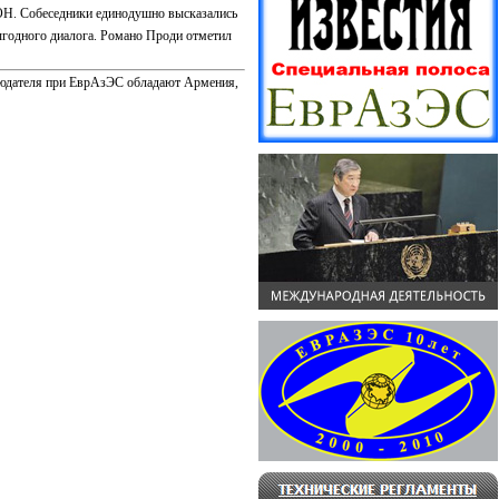
ООН. Собеседники единодушно высказались
ыгодного диалога. Романо Проди отметил
блюдателя при ЕврАзЭС обладают Армения,