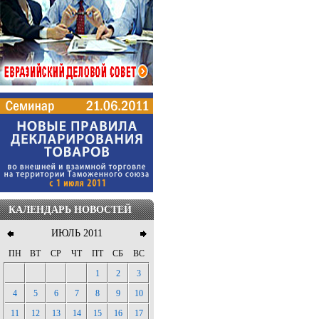
КАЛЕНДАРЬ НОВОСТЕЙ
ИЮЛЬ 2011
ПН
ВТ
СР
ЧТ
ПТ
СБ
ВС
1
2
3
4
5
6
7
8
9
10
11
12
13
14
15
16
17