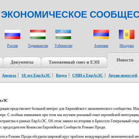
 ЭКОНОМИЧЕСКОЕ СООБЩЕ
СТРАНЫ НАБЛЮДАТЕЛИ
Россия
Таджикистан
Узбекистан
Армения
Молдова
Новости
Документы
Таможенный союз и ЕЭП
Анонсы
10 лет ЕврАзЭС
Видео
СМИ о ЕврАзЭС
Архив новостей
рАзЭС
ации представляет большой интерес для Евразийского экономического сообщества. Мы 
фере. С особым вниманием при этом мы изучаем реальный опыт европейской интеграции
странства в рамках ЕврАзЭС. Об этом заявил во вторник в Брюсселе Генеральный секр
и с председателем Комиссии Европейских Сообществ Романо Проди.
пота и Романо Проди обсудили широкий круг проблем международной экономической инт