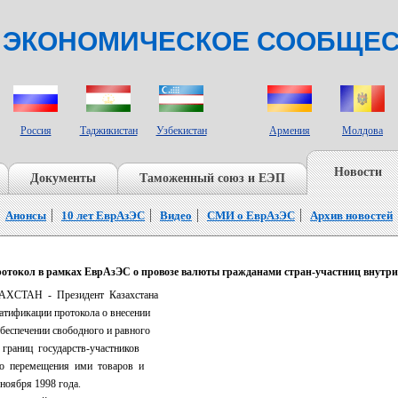
 ЭКОНОМИЧЕСКОЕ СООБЩЕ
СТРАНЫ НАБЛЮДАТЕЛИ
Россия
Таджикистан
Узбекистан
Армения
Молдова
Новости
Документы
Таможенный союз и ЕЭП
Анонсы
10 лет ЕврАзЭС
Видео
СМИ о ЕврАзЭС
Архив новостей
отокол в рамках ЕврАзЭС о провозе валюты гражданами стран-участниц внутри
СТАН - Президент Казахстана
атификации протокола о внесении
беспечении свободного и равного
границ государств-участников
го перемещения ими товаров и
ноября 1998 года.