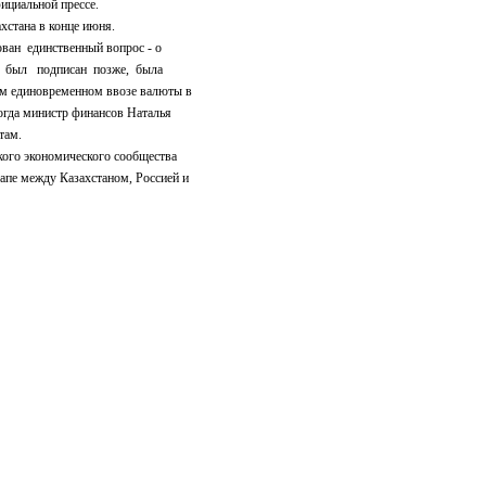
ициальной прессе.
стана в конце июня.
ан единственный вопрос - о
 был подписан позже, была
м единовременном ввозе валюты в
огда министр финансов Наталья
там.
о экономического сообщества
апе между Казахстаном, Россией и