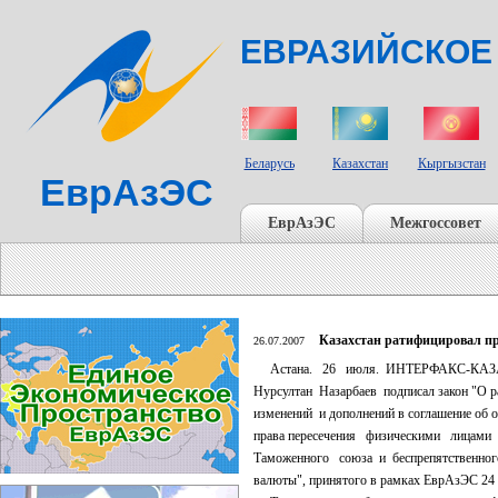
ЕВРАЗИЙСКОЕ
СТРАНЫ УЧАСТНИКИ
Беларусь
Казахстан
Кыргызстан
ЕврАзЭС
ЕврАзЭС
Межгоссовет
Казахстан ратифицировал пр
26.07.2007
Астана. 26 июля. ИНТЕРФАКС-КАЗАХ
Нурсултан Назарбаев подписал закон "О р
изменений и дополнений в соглашение об о
права пересечения физическими лицами 
Таможенного союза и беспрепятственно
валюты", принятого в рамках ЕврАзЭС 24 