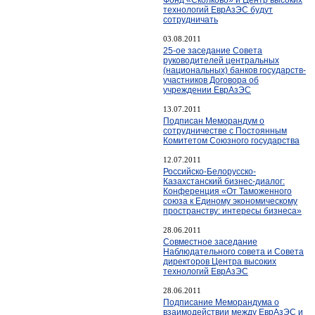
технологий ЕврАзЭС будут
сотрудничать
03.08.2011
25-ое заседание Совета
руководителей центральных
(национальных) банков государств-
участников Договора об
учреждении ЕврАзЭС
13.07.2011
Подписан Меморандум о
сотрудничестве с Постоянным
Комитетом Союзного государства
12.07.2011
Российско-Белорусско-
Казахстанский бизнес-диалог:
Конференция «От Таможенного
союза к Единому экономическому
пространству: интересы бизнеса»
28.06.2011
Cовместное заседание
Наблюдательного совета и Совета
директоров Центра высоких
технологий ЕврАзЭС
28.06.2011
Подписание Меморандума о
взаимодействии между ЕврАзЭС и