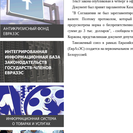
Текст закона опубликован в четверг в оф
Документ был принят парламентом Казах
"В Соглашении не был зарегламентиров
валюте. Поэтому протоколом, который
предусмотрена норма о беспрепятственно
сумме до 3 тыс. долларов", - сообщила т
Коржова, представлявшая документ депута
Таможенный союз в рамках Евразийског
(ЕврАзЭС) создается на первоначальном эт
Белоруссией.