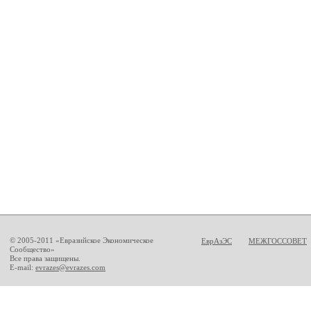
© 2005-2011 «Евразийское Экономическое
ЕврАзЭС
МЕЖГОССОВЕТ
Сообщество»
Все права защищены.
E-mail:
evrazes@evrazes.com