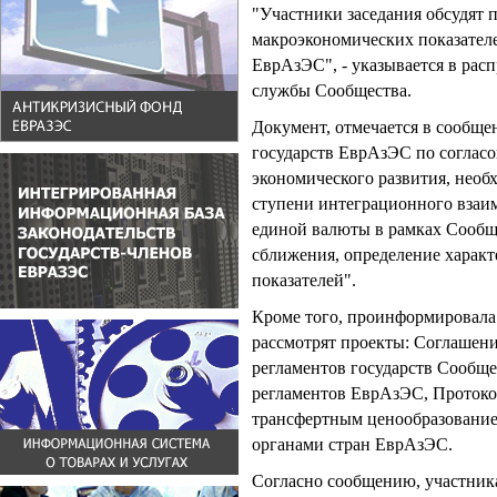
"Участники заседания обсудят 
макроэкономических показателе
ЕврАзЭС", - указывается в рас
службы Сообщества.
Документ, отмечается в сообще
государств ЕврАзЭС по соглас
экономического развития, необ
ступени интеграционного взаи
единой валюты в рамках Сообщ
сближения, определение харак
показателей".
Кроме того, проинформировала
рассмотрят проекты: Соглашени
регламентов государств Сообще
регламентов ЕврАзЭС, Протоко
трансфертным ценообразовани
органами стран ЕврАзЭС.
Согласно сообщению, участника