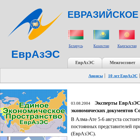
ЕВРАЗИЙСКОЕ
СТРАНЫ УЧАСТНИКИ
Беларусь
Казахстан
Кыргызстан
ЕврАзЭС
ЕврАзЭС
Межгоссовет
Анонсы
10 лет ЕврАзЭС
Эксперты ЕврАзЭС 
03.08.2004
экономических документов С
В Алма-Ате 5-6 августа состоит
постоянных представителей пр
(ЕврАзЭС).