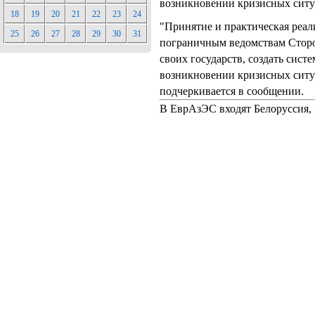
возникновении кризисных ситу
18
19
20
21
22
23
24
"Принятие и практическая реал
25
26
27
28
29
30
31
пограничным ведомствам Сторо
своих государств, создать сист
возникновении кризисных ситу
подчеркивается в сообщении.
В ЕврАзЭС входят Белоруссия, 