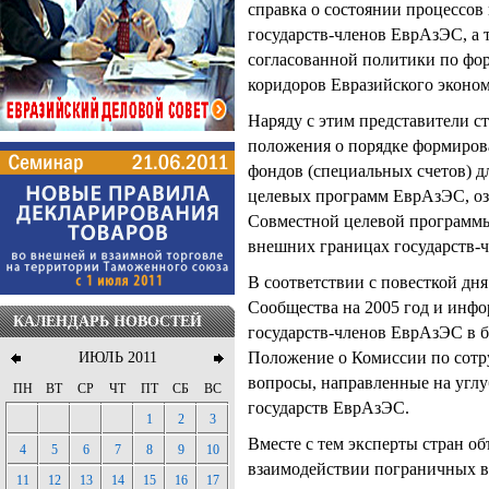
справка о состоянии процессов
государств-членов ЕврАзЭС, а 
согласованной политики по фо
коридоров Евразийского эконом
Наряду с этим представители с
положения о порядке формирова
фондов (специальных счетов) 
целевых программ ЕврАзЭС, оз
Совместной целевой программы
внешних границах государств-ч
В соответствии с повесткой дн
Сообщества на 2005 год и инфо
КАЛЕНДАРЬ НОВОСТЕЙ
государств-членов ЕврАзЭС в б
Положение о Комиссии по сотру
ИЮЛЬ 2011
вопросы, направленные на угл
ПН
ВТ
СР
ЧТ
ПТ
СБ
ВС
государств ЕврАзЭС.
1
2
3
Вместе с тем эксперты стран о
4
5
6
7
8
9
10
взаимодействии пограничных в
11
12
13
14
15
16
17